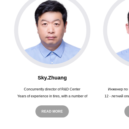
Sky.Zhuang
Concurrently director of R&D Center
Инженер по 
Years of experience in tires, with a number of
12 - летний о
product design patents
знаком с прое
ниокр и пр
READ MORE
понимание
прод