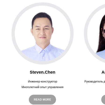
конкурен
Steven.Chen
A
Инженер-конструктор
Руководитель 
Многолетний опыт управления
предприятием, в подборе продукции,
Многолетний о
контроле качества и оптимизации затрат
знание произ
READ MORE
имеет глубокие достижения
контроля сырья